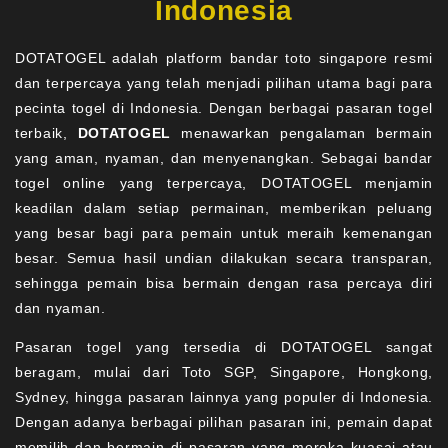
Indonesia
DOTATOGEL adalah platform bandar toto singapore resmi
dan terpercaya yang telah menjadi pilihan utama bagi para
pecinta togel di Indonesia. Dengan berbagai pasaran togel
terbaik,
DOTATOGEL
menawarkan pengalaman bermain
yang aman, nyaman, dan menyenangkan. Sebagai bandar
togel online yang terpercaya, DOTATOGEL menjamin
keadilan dalam setiap permainan, memberikan peluang
yang besar bagi para pemain untuk meraih kemenangan
besar. Semua hasil undian dilakukan secara transparan,
sehingga pemain bisa bermain dengan rasa percaya diri
dan nyaman.
Pasaran togel yang tersedia di DOTATOGEL sangat
beragam, mulai dari Toto SGP, Singapore, Hongkong,
Sydney, hingga pasaran lainnya yang populer di Indonesia.
Dengan adanya berbagai pilihan pasaran ini, pemain dapat
memilih dan bermain di pasaran yang mereka kuasai atau