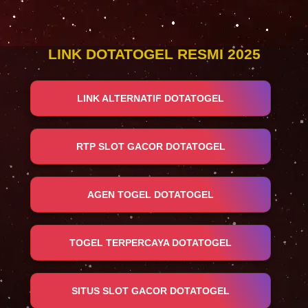
LINK DOTATOGEL RESMI 2025
LINK ALTERNATIF DOTATOGEL
RTP SLOT GACOR DOTATOGEL
AGEN TOGEL DOTATOGEL
TOGEL TERPERCAYA DOTATOGEL
SITUS SLOT GACOR DOTATOGEL