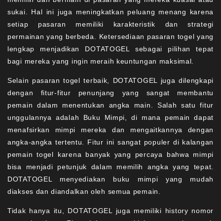
sukai. Hal ini juga meningkatkan peluang menang karena
setiap pasaran memiliki karakteristik dan strategi
permainan yang berbeda. Ketersediaan pasaran togel yang
lengkap menjadikan DOTATOGEL sebagai pilihan tepat
bagi mereka yang ingin meraih keuntungan maksimal.
Selain pasaran togel terbaik, DOTATOGEL juga dilengkapi
dengan fitur-fitur penunjang yang sangat membantu
pemain dalam menentukan angka main. Salah satu fitur
unggulannya adalah Buku Mimpi, di mana pemain dapat
menafsirkan mimpi mereka dan mengaitkannya dengan
angka-angka tertentu. Fitur ini sangat populer di kalangan
pemain togel karena banyak yang percaya bahwa mimpi
bisa menjadi petunjuk dalam memilih angka yang tepat.
DOTATOGEL menyediakan buku mimpi yang mudah
diakses dan diandalkan oleh semua pemain.
Tidak hanya itu, DOTATOGEL juga memiliki history nomor