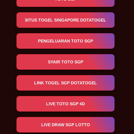
SITUS TOGEL SINGAPORE DOTATOGEL
PENGELUARAN TOTO SGP
SYAIR TOTO SGP
LINK TOGEL SGP DOTATOGEL
LIVE TOTO SGP 4D
LIVE DRAW SGP LOTTO