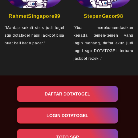
RahmetSingapore99
StepenGacor98
“Mantap sekali situs judi togel
“Gua merekomendasikan
sgp dotatogel hasil jackpot bisa
kepada temen-temen yang
buat beli kado pacar.”
ingin menang, daftar akun judi
togel sgp DOTATOGEL terbaru
jackpot rezeki.”
DAFTAR DOTATOGEL
LOGIN DOTATOGEL
TOTO SGP