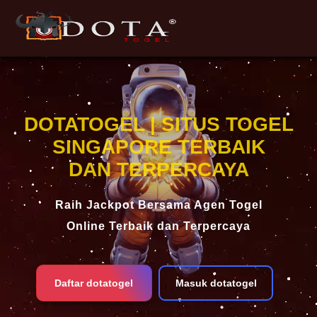
DOTATOGEL | SITUS TOGEL
SINGAPORE TERBAIK
DAN TERPERCAYA
Raih Jackpot Bersama Agen Togel
Online Terbaik dan Terpercaya
Daftar dotatogel
Masuk dotatogel