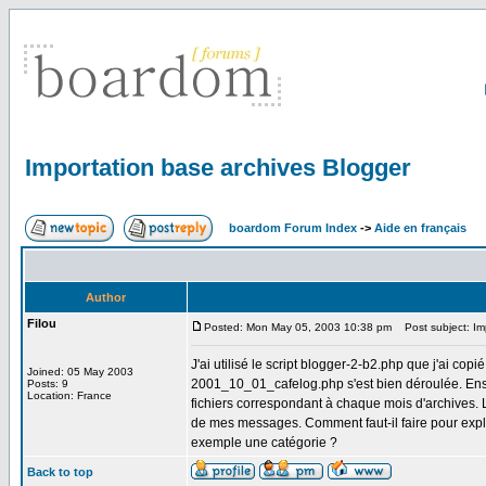
Importation base archives Blogger
boardom Forum Index
->
Aide en français
Author
Filou
Posted: Mon May 05, 2003 10:38 pm
Post subject: Imp
J'ai utilisé le script blogger-2-b2.php que j'ai copi
Joined: 05 May 2003
2001_10_01_cafelog.php s'est bien déroulée. Ensu
Posts: 9
Location: France
fichiers correspondant à chaque mois d'archives. 
de mes messages. Comment faut-il faire pour exploi
exemple une catégorie ?
Back to top