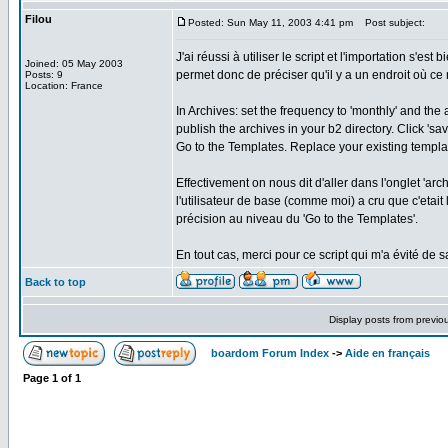
Filou
Posted: Sun May 11, 2003 4:41 pm
Post subject:
J'ai réussi à utiliser le script et l'importation s'e
Joined: 05 May 2003
permet donc de préciser qu'il y a un endroit où ce n
Posts: 9
Location: France
In Archives: set the frequency to 'monthly' and the 
publish the archives in your b2 directory. Click 'sa
Go to the Templates. Replace your existing templa
Effectivement on nous dit d'aller dans l'onglet 'arc
l'utilisateur de base (comme moi) a cru que c'etait
précision au niveau du 'Go to the Templates'.
En tout cas, merci pour ce script qui m'a évité de 
Back to top
Display posts from previo
boardom Forum Index
->
Aide en français
Page
1
of
1