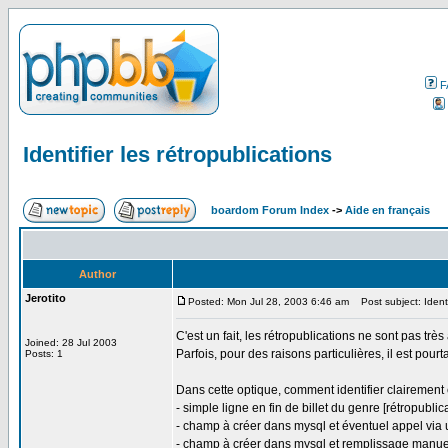
F
Identifier les rétropublications
boardom Forum Index
->
Aide en français
Author
Jerotito
Posted: Mon Jul 28, 2003 6:46 am
Post subject: Identif
C'est un fait, les rétropublications ne sont pas tr
Joined: 28 Jul 2003
Parfois, pour des raisons particulières, il est pourt
Posts: 1
Dans cette optique, comment identifier clairement 
- simple ligne en fin de billet du genre [rétropubli
- champ à créer dans mysql et éventuel appel via 
- champ à créer dans mysql et remplissage manuel