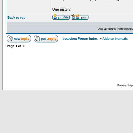
Une piste ?
Back to top
Display posts from previo
boardom Forum Index
->
Aide en français
Page
1
of
1
Powered by
p