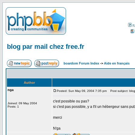
F
blog par mail chez free.fr
boardom Forum Index
->
Aide en français
Author
nga
Posted: Sun May 09, 2004 7:35 pm
Post subject: blog 
c'est possible ou pas?
Joined: 09 May 2004
si c'est pas possible, y a t'il un hébergeur sans pub
Posts: 1
merci
N'ga