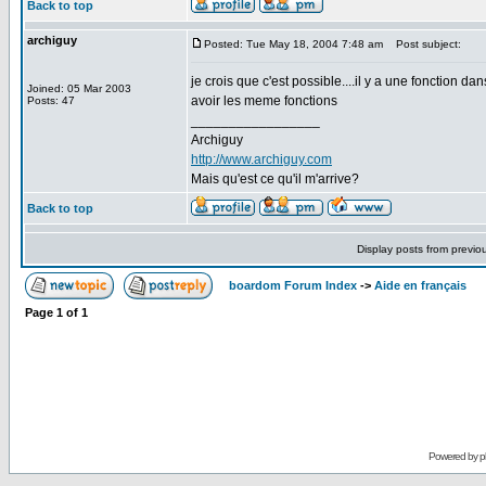
Back to top
archiguy
Posted: Tue May 18, 2004 7:48 am
Post subject:
je crois que c'est possible....il y a une fonction d
Joined: 05 Mar 2003
avoir les meme fonctions
Posts: 47
_________________
Archiguy
http://www.archiguy.com
Mais qu'est ce qu'il m'arrive?
Back to top
Display posts from previo
boardom Forum Index
->
Aide en français
Page
1
of
1
Powered by
p